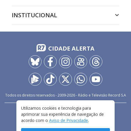
INSTITUCIONAL
CIDADE ALERTA
Todos os direitos reservados - 2009-
2026
- Rádio e Televisão Record S.A
Utilizamos cookies e tecnologia para
CARREIRA
FALE CONOSCO
PRIVACIDADE
aprimorar sua experiência de navegação de
TERMOS E CONDIÇÕES DE USO
acordo com o
Aviso de Privacidade
.