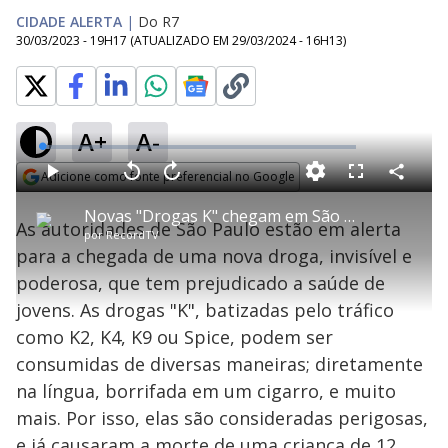
CIDADE ALERTA
|
Do R7
30/03/2023 - 19H17
(ATUALIZADO EM
29/03/2024 - 16H13
)
A+
A-
L
o
a
Adicione como fonte preferencial no Google
d
C
P
V
A
P
F
e
o
l
o
v
u
Opens in new window
d
m
a
l
a
l
:
Novas "Drogas K" chegam em São Paulo e acendem alerta para autoridades
p
y
t
n
l
2
As autoridades de São Paulo estão em alerta
a
a
ç
s
.
por
RecordTV
r
r
a
c
1
t
1
r
l
r
0
para a chegada de uma nova droga, invisível e
i
0
1
e
%
l
s
0
e
h
poderosa, que tem prejudicado a saúde de
e
s
n
a
g
e
r
u
g
jovens. As drogas "K", batizadas pelo tráfico
n
u
a
d
n
o
d
como K2, K4, K9 ou Spice, podem ser
s
o
s
consumidas de diversas maneiras; diretamente
y
na língua, borrifada em um cigarro, e muito
mais. Por isso, elas são consideradas perigosas,
M
u
d
e já causaram a morte de uma criança de 12