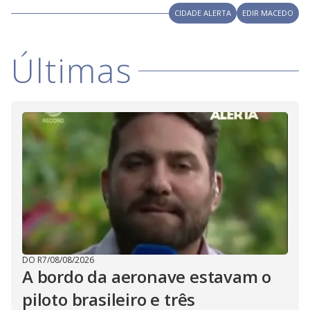
y
CIDADE ALERTA
EDIR MACEDO
M
V
u
d
o
Últimas
i
d
e
o
DO R7
/
08/08/2026
A bordo da aeronave estavam o
piloto brasileiro e três