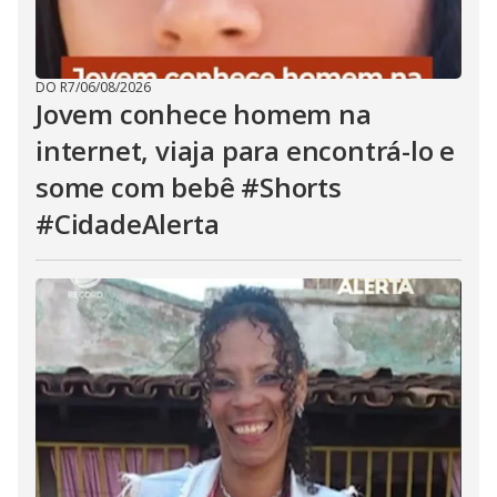
DO R7
/
06/08/2026
Jovem conhece homem na
internet, viaja para encontrá-lo e
some com bebê #Shorts
#CidadeAlerta