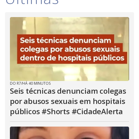
i
d
e
o
DO R7
/
HÁ 40 MINUTOS
Seis técnicas denunciam colegas
por abusos sexuais em hospitais
públicos #Shorts #CidadeAlerta