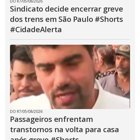
DO R7
/
05/08/2026
Sindicato decide encerrar greve
dos trens em São Paulo #Shorts
#CidadeAlerta
DO R7
/
05/08/2026
Passageiros enfrentam
transtornos na volta para casa
após greve #Shorts