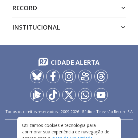
RECORD
INSTITUCIONAL
CIDADE ALERTA
Todos os direitos reservados - 2009-
2026
- Rádio e Televisão Record S.A
Utilizamos cookies e tecnologia para
CARREIRA
FALE CONOSCO
PRIVACIDADE
aprimorar sua experiência de navegação de
TERMOS E CONDIÇÕES DE USO