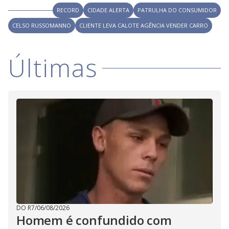
i
RECORD
CIDADE ALERTA
PATRULHA DO CONSUMIDOR
CELSO RUSSOMANNO
CLIENTE LEVA CALOTE AGÊNCIA VENDER CARRO
d
Últimas
e
o
DO R7
/
06/08/2026
Homem é confundido com