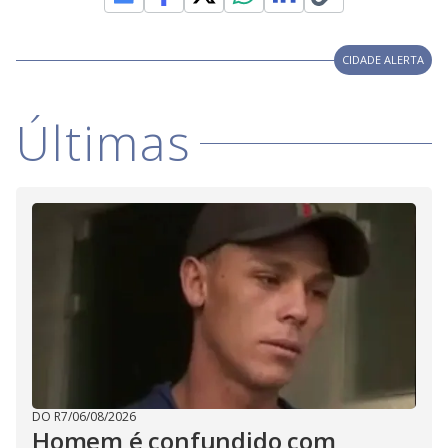
V
d
o
i
CIDADE ALERTA
d
Últimas
e
o
DO R7
/
06/08/2026
Homem é confundido com