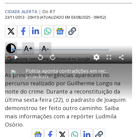
CIDADE ALERTA
|
Do R7
23/11/2013 - 20H10
(ATUALIZADO EM
03/08/2025 - 09H52
)
A+
A-
L
o
a
Adicione como fonte preferencial no Google
d
C
P
V
A
P
F
e
o
l
o
v
u
Opens in new window
d
m
a
l
a
l
:
Polícia aponta contradições em reconstituição do caso Joaquim
p
y
t
n
l
7
As principais divergências aparecem no
a
a
ç
s
.
por
RecordTV
r
r
a
c
9
t
1
r
l
r
3
percurso realizado por Guilherme Longo na
i
0
1
e
%
l
s
0
e
h
noite do crime. Durante a reconstituição da
e
s
n
a
g
e
r
u
g
última sexta-feira (22), o padrasto de Joaquim
n
u
a
d
n
o
d
demonstrou ter feito outro caminho. Saiba
s
o
s
mais informações com a repórter Ludmila
y
Osório.
M
u