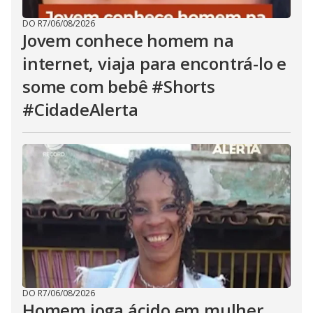
DO R7
/
06/08/2026
Jovem conhece homem na
internet, viaja para encontrá-lo e
some com bebê #Shorts
#CidadeAlerta
DO R7
/
06/08/2026
Homem joga ácido em mulher