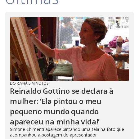
i
d
e
o
DO R7
/
HÁ 5 MINUTOS
Reinaldo Gottino se declara à
mulher: ‘Ela pintou o meu
pequeno mundo quando
apareceu na minha vida!’
Simone Chimenti aparece pintando uma tela na foto que
acompanhou a postagem do apresentador