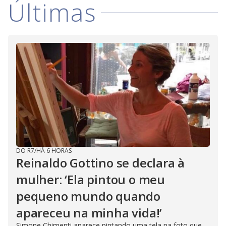
Últimas
i
d
e
o
DO R7
/
HÁ 6 HORAS
Reinaldo Gottino se declara à
mulher: ‘Ela pintou o meu
pequeno mundo quando
apareceu na minha vida!’
Simone Chimenti aparece pintando uma tela na foto que