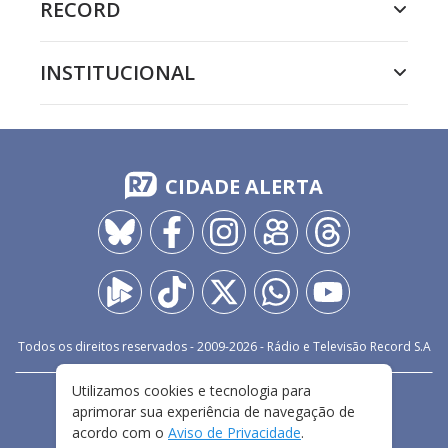
RECORD
INSTITUCIONAL
CIDADE ALERTA
Todos os direitos reservados - 2009-
2026
- Rádio e Televisão Record S.A
Utilizamos cookies e tecnologia para
CARREIRA
FALE CONOSCO
PRIVACIDADE
aprimorar sua experiência de navegação de
TERMOS E CONDIÇÕES DE USO
acordo com o
Aviso de Privacidade
.