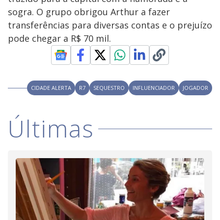
V
o
sogra. O grupo obrigou Arthur a fazer
i
transferências para diversas contas e o prejuízo
pode chegar a R$ 70 mil.
d
e
CIDADE ALERTA
R7
SEQUESTRO
INFLUENCIADOR
JOGADOR
o
Últimas