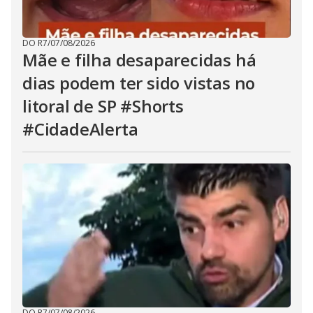
DO R7
/
07/08/2026
Mãe e filha desaparecidas há
dias podem ter sido vistas no
litoral de SP #Shorts
#CidadeAlerta
DO R7
/
07/08/2026