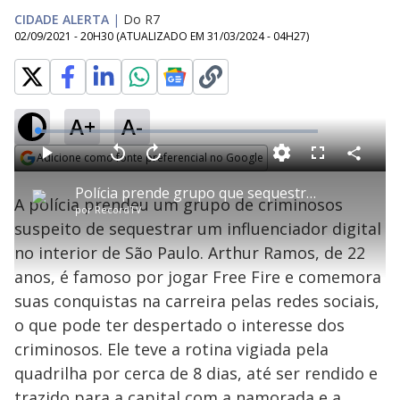
CIDADE ALERTA
|
Do R7
02/09/2021 - 20H30
(ATUALIZADO EM
31/03/2024 - 04H27
)
A+
A-
L
o
a
Adicione como fonte preferencial no Google
d
C
P
V
A
P
F
e
o
l
o
v
u
Opens in new window
d
m
a
l
a
l
:
Polícia prende grupo que sequestrou influenciador digital
p
y
t
n
l
3
A polícia prendeu um grupo de criminosos
a
a
ç
s
.
por
RecordTV
r
r
a
c
2
t
1
r
l
r
7
suspeito de sequestrar um influenciador digital
i
0
1
e
%
l
s
0
e
h
no interior de São Paulo. Arthur Ramos, de 22
e
s
n
a
g
e
r
u
g
anos, é famoso por jogar Free Fire e comemora
n
u
a
d
n
o
d
suas conquistas na carreira pelas redes sociais,
s
o
s
o que pode ter despertado o interesse dos
y
criminosos. Ele teve a rotina vigiada pela
quadrilha por cerca de 8 dias, até ser rendido e
M
u
d
trazido para a capital com a namorada e a