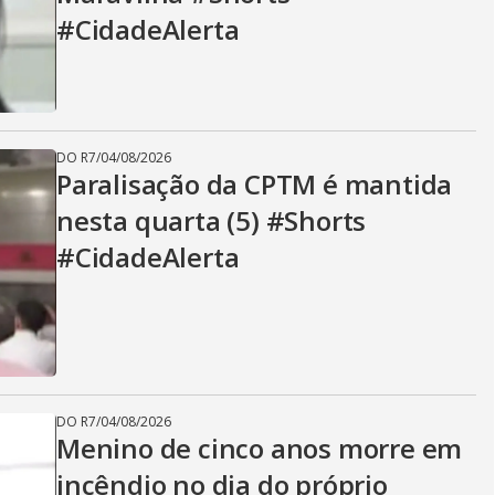
#CidadeAlerta
DO R7
/
04/08/2026
Paralisação da CPTM é mantida
nesta quarta (5) #Shorts
#CidadeAlerta
DO R7
/
04/08/2026
Menino de cinco anos morre em
incêndio no dia do próprio