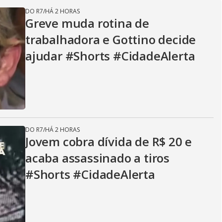
V
DO R7
/
HÁ 2 HORAS
Greve muda rotina de
i
trabalhadora e Gottino decide
ajudar #Shorts #CidadeAlerta
d
e
DO R7
/
HÁ 2 HORAS
Jovem cobra dívida de R$ 20 e
o
acaba assassinado a tiros
#Shorts #CidadeAlerta