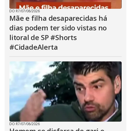
DO R7
/
07/08/2026
Mãe e filha desaparecidas há
dias podem ter sido vistas no
litoral de SP #Shorts
#CidadeAlerta
DO R7
/
07/08/2026
Homem se disfarça de gari e