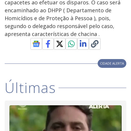
capacetes ao efetuar os disparos. O caso será
y
encaminhado ao DHPP ( Departamento de
Homicídios e de Proteção à Pessoa ), pois,
M
V
u
d
segundo o delegado responsável pelo caso,
o
apresenta características de chacina .
i
d
CIDADE ALERTA
e
Últimas
o