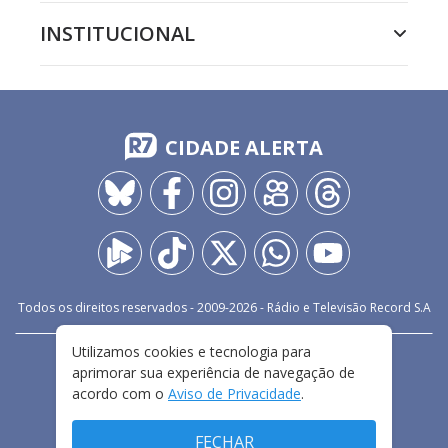
INSTITUCIONAL
CIDADE ALERTA
Todos os direitos reservados - 2009-
2026
- Rádio e Televisão Record S.A
Utilizamos cookies e tecnologia para
CARREIRA
FALE CONOSCO
PRIVACIDADE
aprimorar sua experiência de navegação de
TERMOS E CONDIÇÕES DE USO
acordo com o
Aviso de Privacidade
.
FECHAR