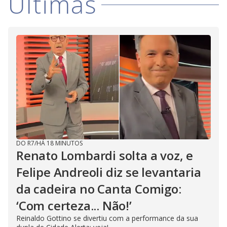
i
Últimas
d
e
o
DO R7
/
HÁ 18 MINUTOS
Renato Lombardi solta a voz, e
Felipe Andreoli diz se levantaria
da cadeira no Canta Comigo:
‘Com certeza... Não!’
Reinaldo Gottino se divertiu com a performance da sua