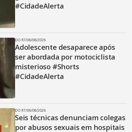
i
#CidadeAlerta
d
DO R7
/
06/08/2026
e
Adolescente desaparece após
ser abordada por motociclista
misterioso #Shorts
o
#CidadeAlerta
DO R7
/
06/08/2026
Seis técnicas denunciam colegas
por abusos sexuais em hospitais