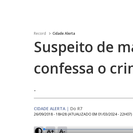
Record
Cidade Alerta
Suspeito de m
confessa o cr
.
CIDADE ALERTA
|
Do R7
26/09/2018 - 18H28
(ATUALIZADO EM
01/03/2024 - 22H07
)
A+
A-
L