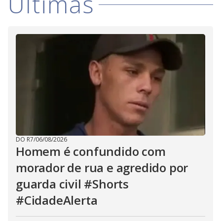
i
Últimas
d
e
o
DO R7
/
06/08/2026
Homem é confundido com
morador de rua e agredido por
guarda civil #Shorts
#CidadeAlerta