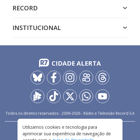
RECORD
INSTITUCIONAL
CIDADE ALERTA
Todos os direitos reservados - 2009-
2026
- Rádio e Televisão Record S.A
Utilizamos cookies e tecnologia para
CARREIRA
FALE CONOSCO
PRIVACIDADE
aprimorar sua experiência de navegação de
TERMOS E CONDIÇÕES DE USO