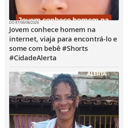
DO R7
/
06/08/2026
Jovem conhece homem na
internet, viaja para encontrá-lo e
some com bebê #Shorts
#CidadeAlerta