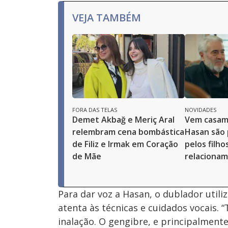
VEJA TAMBÉM
FORA DAS TELAS
NOVIDADES
Demet Akbağ e Meriç Aral
Vem casame
relembram cena bombástica
Hasan são 
de Filiz e Irmak em Coração
pelos filho
de Mãe
relaciona
Para dar voz a Hasan, o dublador utili
atenta às técnicas e cuidados vocais.
inalação. O gengibre, e principalment