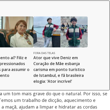
FORA DAS TELAS
nto aí? Filiz e
Ator que vive Deniz em
pressionados
Coração de Mãe esbanja
s para assumir o
carisma em ponto turístico
mento
de Istambul, e fã brasileira
elogia: ‘Ator incrível’
za um tom mais grave do que o natural. Por isso, se
 “Temos um trabalho de dicção, aquecimento e
e a maçã, ajudam a limpar e hidratar as cordas