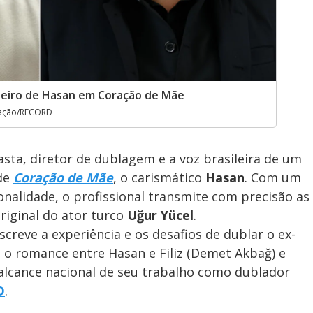
leiro de Hasan em Coração de Mãe
gação/RECORD
easta, diretor de dublagem e a voz brasileira de um
de
Coração de Mãe
, o carismático
Hasan
. Com um
onalidade, o profissional transmite com precisão as
riginal do ator turco
Uğur Yücel
.
screve a experiência e os desafios de dublar o ex-
a o romance entre Hasan e Filiz (Demet Akbağ) e
alcance nacional de seu trabalho como dublador
D
.