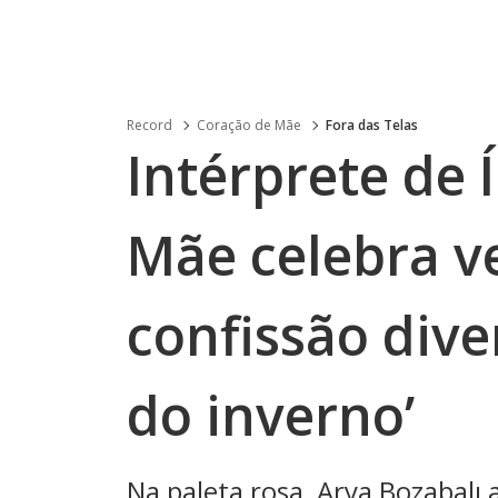
Record
Coração de Mãe
Fora das Telas
Intérprete de
Mãe celebra v
confissão dive
do inverno’
Na paleta rosa, Arya Bozabalı