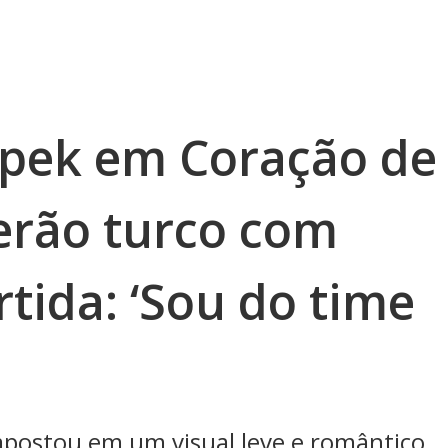
 Ípek em Coração de
erão turco com
rtida: ‘Sou do time
 apostou em um visual leve e romântico