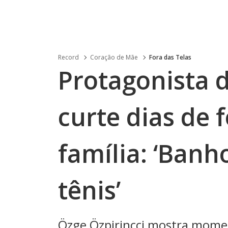
Record
Coração de Mãe
Fora das Telas
Protagonista 
curte dias de 
família: ‘Banho
tênis’
Özge Özpirinçci mostra momen