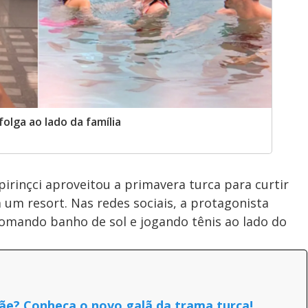
folga ao lado da família
pirinçci aproveitou a primavera turca para curtir
m um resort. Nas redes sociais, a protagonista
tomando banho de sol e jogando tênis ao lado do
e? Conheça o novo galã da trama turca!