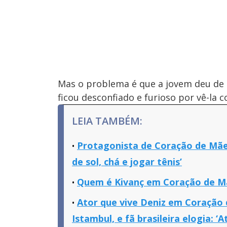
M
u
d
o
Mas o problema é que a jovem deu de
ficou desconfiado e furioso por vê-la co
LEIA TAMBÉM:
Protagonista de Coração de Mãe c
de sol, chá e jogar tênis’
Quem é Kivanç em Coração de Mã
Ator que vive Deniz em Coração 
Istambul, e fã brasileira elogia: ‘At