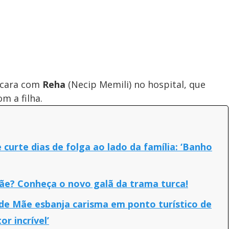
a
i
m
y
e
V
 cara com
Reha
(Necip Memili) no hospital, que
m a filha.
i
urte dias de folga ao lado da família: ‘Banho
d
e? Conheça o novo galã da trama turca!
e
de Mãe esbanja carisma em ponto turístico de
or incrível’