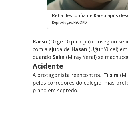
Reha desconfia de Karsu após des
Reprodução/RECORD
Karsu
(Özge Özpirinçci) conseguiu se i
com a ajuda de
Hasan
(Uğur Yücel) e
quando
Selin
(Miray Yeral) se machucou
Acidente
A protagonista reencontrou
Tilsim
(Mi
pelos corredores do colégio, mas prefe
plano em segredo.