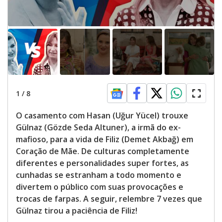
e
o
1
/
8
O casamento com Hasan (Uğur Yücel) trouxe
Gülnaz (Gözde Seda Altuner), a irmã do ex-
mafioso, para a vida de Filiz (Demet Akbağ) em
Coração de Mãe. De culturas completamente
diferentes e personalidades super fortes, as
cunhadas se estranham a todo momento e
divertem o público com suas provocações e
trocas de farpas. A seguir, relembre 7 vezes que
Gülnaz tirou a paciência de Filiz!