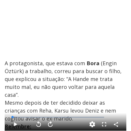
A protagonista, que estava com
Bora
(Engin
Öztürk) a trabalho, correu para buscar o filho,
que explicou a situação: “A Hande me trata
muito mal, eu não quero voltar para aquela
casa”.
Mesmo depois de ter decidido deixar as
crianças com Reha, Karsu levou Deniz e nem
cogitou avisar o ex-marido.
L
o
a
Relembre:
d
C
P
V
A
F
e