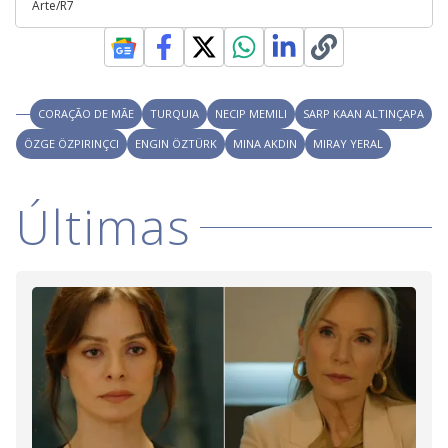
Arte/R7
CORAÇÃO DE MÃE
TURQUIA
NECIP MEMILI
SARP KAAN ALTINÇAPA
ÖZGE ÖZPIRINÇCI
ENGIN ÖZTÜRK
MINA AKDIN
MIRAY YERAL
Últimas