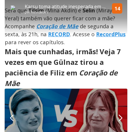
P
o
l
o
v
u
d
m
a
l
a
l
:
Karsu toma atitude inesperada em relação aos filhos e surpreende Reha | Coração de Mãe
p
y
t
n
l
14
3
Será que
Tilsim
(Mina Akdin) e
Selin
(Miray
a
a
ç
s
.
por
Novidades
r
r
a
c
2
t
1
r
l
r
1
Yeral) também vão querer ficar com a mãe?
i
0
1
e
%
l
s
0
e
h
Acompanhe
Coração de Mãe
e
s
de segunda a
n
a
g
e
r
u
g
sexta, às 21h, na
RECORD
. Acesse o
RecordPlus
n
u
a
d
n
o
d
para rever os capítulos.
s
o
s
Mais que cunhadas, irmãs! Veja 7
y
vezes em que Gülnaz tirou a
M
V
u
paciência de Filiz em
Coração de
d
o
Mãe
i
d