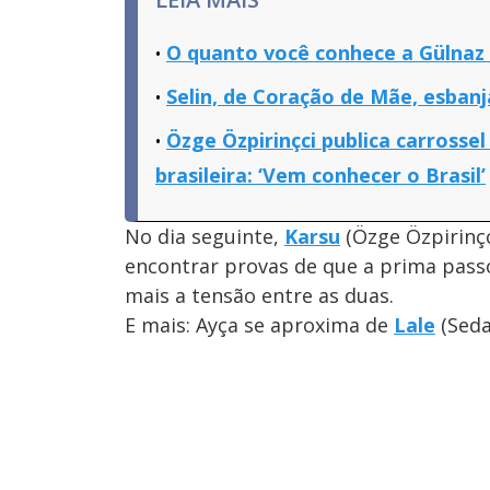
O quanto você conhece a Gülnaz
Selin, de Coração de Mãe, esbanj
Özge Özpirinçci publica carrossel
brasileira: ‘Vem conhecer o Brasil’
No dia seguinte,
Karsu
(Özge Özpirinçc
encontrar provas de que a prima pas
mais a tensão entre as duas.
E mais: Ayça se aproxima de
Lale
(Seda