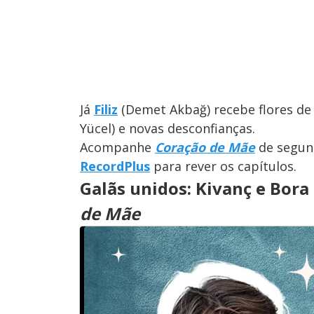
Já
Filiz
(Demet Akbağ) recebe flores de
Yücel) e novas desconfianças.
Acompanhe
Coração de Mãe
de segund
RecordPlus
para rever os capítulos.
Galãs unidos: Kivanç e Bor
de Mãe