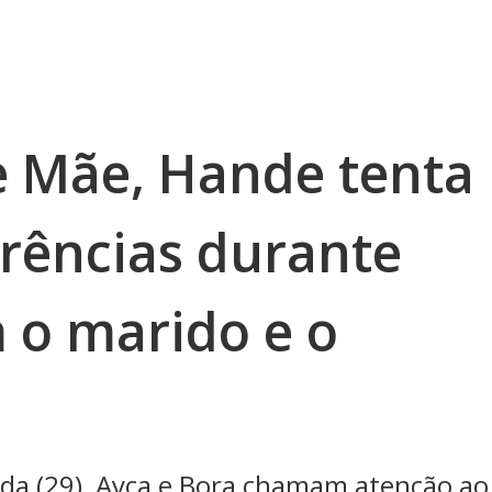
 Mãe, Hande tenta
rências durante
 o marido e o
nda (29), Ayça e Bora chamam atenção ao