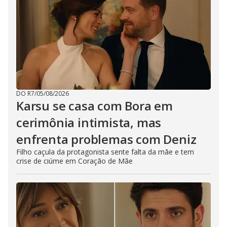
DO R7
/
05/08/2026
Karsu se casa com Bora em
cerimônia intimista, mas
enfrenta problemas com Deniz
Filho caçula da protagonista sente falta da mãe e tem
crise de ciúme em Coração de Mãe