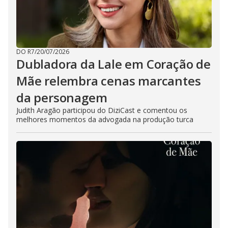
DO R7
/
20/07/2026
Dubladora da Lale em Coração de
Mãe relembra cenas marcantes
da personagem
Judith Aragão participou do DiziCast e comentou os
melhores momentos da advogada na produção turca