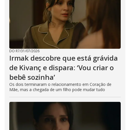
DO R7
/
31/07/2026
Irmak descobre que está grávida
de Kivanç e dispara: ‘Vou criar o
bebê sozinha’
Os dois terminaram o relacionamento em Coração de
Mãe, mas a chegada de um filho pode mudar tudo