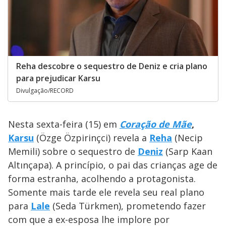
Reha descobre o sequestro de Deniz e cria plano
para prejudicar Karsu
Divulgação/RECORD
Nesta sexta-feira (15) em
Coração de Mãe
,
Karsu
(Özge Özpirinçci) revela a
Reha
(Necip
Memili) sobre o sequestro de
Deniz
(Sarp Kaan
Altınçapa). A princípio, o pai das crianças age de
forma estranha, acolhendo a protagonista.
Somente mais tarde ele revela seu real plano
para
Lale
(Seda Türkmen), prometendo fazer
com que a ex-esposa lhe implore por