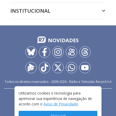
INSTITUCIONAL
NOVIDADES
Todos os direitos reservados - 2009-
2026
- Rádio e Televisão Record S.A
Utilizamos cookies e tecnologia para
CARREIRA
FALE CONOSCO
PRIVACIDADE
aprimorar sua experiência de navegação de
TERMOS E CONDIÇÕES DE USO
acordo com o
Aviso de Privacidade
.