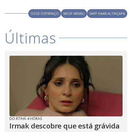
ÖZGE ÖZPIRINÇCI
NECIP MEMILI
SARP KAAN ALTINÇAPA
Últimas
DO R7
/
HÁ 4 HORAS
Irmak descobre que está grávida