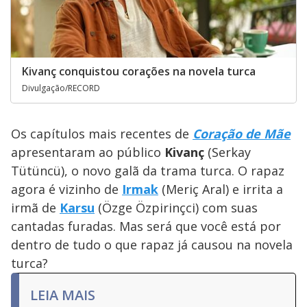
Kivanç conquistou corações na novela turca
Divulgação/RECORD
Os capítulos mais recentes de
Coração de Mãe
apresentaram ao público
Kivanç
(Serkay
Tütüncü), o novo galã da trama turca. O rapaz
agora é vizinho de
Irmak
(Meriç Aral) e irrita a
irmã de
Karsu
(Özge Özpirinçci) com suas
cantadas furadas. Mas será que você está por
dentro de tudo o que rapaz já causou na novela
turca?
LEIA MAIS