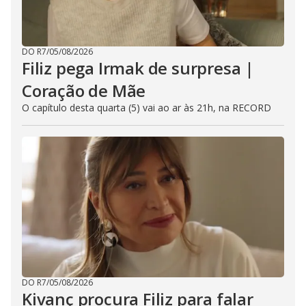
DO R7
/
05/08/2026
Filiz pega Irmak de surpresa |
Coração de Mãe
O capítulo desta quarta (5) vai ao ar às 21h, na RECORD
DO R7
/
05/08/2026
Kivanç procura Filiz para falar