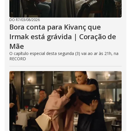
DO R7
/
03/08/2026
Bora conta para Kivanç que
Irmak está grávida | Coração de
Mãe
O capítulo especial desta segunda (3) vai ao ar às 21h, na
RECORD