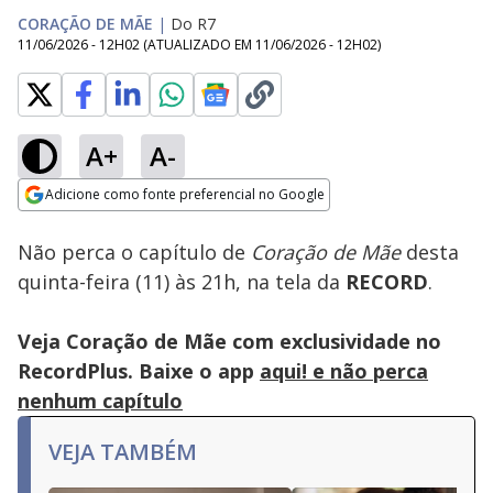
CORAÇÃO DE MÃE
|
Do R7
11/06/2026 - 12H02
(ATUALIZADO EM
11/06/2026 - 12H02
)
A+
A-
Loaded
:
100.00%
Adicione como fonte preferencial no Google
Subtitles
Ativar
Som
Opens in new window
Não perca o capítulo de
Coração de Mãe
desta
quinta-feira (11) às 21h, na tela da
RECORD
.
Veja Coração de Mãe com exclusividade no
RecordPlus. Baixe o app
aqui! e não perca
nenhum capítulo
VEJA TAMBÉM