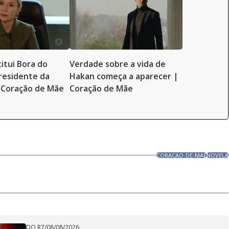
itui Bora do
Verdade sobre a vida de
residente da
Hakan começa a aparecer |
 Coração de Mãe
Coração de Mãe
CORACAO-DE-MAE
NOVELA
DO R7
/
08/08/2026