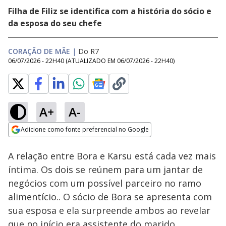
Filha de Filiz se identifica com a história do sócio e
da esposa do seu chefe
CORAÇÃO DE MÃE
|
Do R7
06/07/2026 - 22H40
(ATUALIZADO EM
06/07/2026 - 22H40
)
A+
A-
Loaded
:
44.08%
Adicione como fonte preferencial no Google
Ativar
Som
Opens in new window
A relação entre Bora e Karsu está cada vez mais
íntima. Os dois se reúnem para um jantar de
negócios com um possível parceiro no ramo
alimentício.. O sócio de Bora se apresenta com
sua esposa e ela surpreende ambos ao revelar
que no início era assistente do marido.