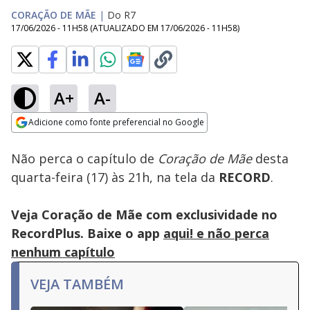
CORAÇÃO DE MÃE
|
Do R7
17/06/2026 - 11H58
(ATUALIZADO EM
17/06/2026 - 11H58
)
A+
A-
Loaded
:
100.00%
Adicione como fonte preferencial no Google
Subtitles
Ativar
Som
Opens in new window
Não perca o capítulo de
Coração de Mãe
desta
quarta-feira (17) às 21h, na tela da
RECORD
.
Veja Coração de Mãe com exclusividade no
RecordPlus. Baixe o app
aqui! e não perca
nenhum capítulo
VEJA TAMBÉM