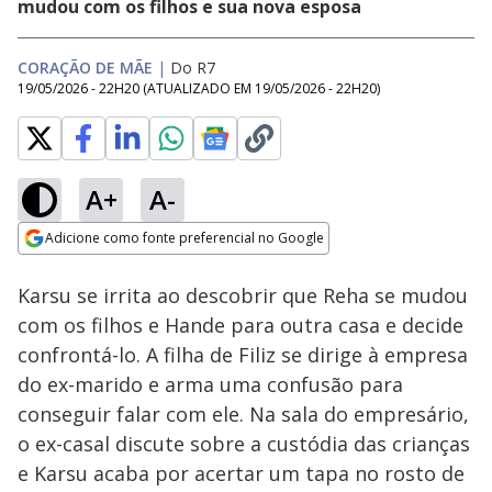
mudou com os filhos e sua nova esposa
CORAÇÃO DE MÃE
|
Do R7
19/05/2026 - 22H20
(ATUALIZADO EM
19/05/2026 - 22H20
)
A+
A-
Loaded
:
62.76%
Adicione como fonte preferencial no Google
Ativar
Som
Opens in new window
Karsu se irrita ao descobrir que Reha se mudou
com os filhos e Hande para outra casa e decide
confrontá-lo. A filha de Filiz se dirige à empresa
do ex-marido e arma uma confusão para
conseguir falar com ele. Na sala do empresário,
o ex-casal discute sobre a custódia das crianças
e Karsu acaba por acertar um tapa no rosto de