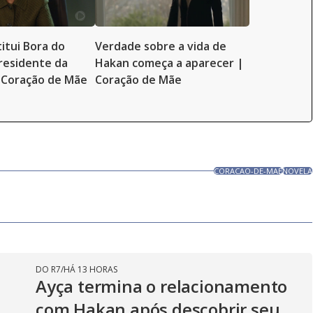
itui Bora do
Verdade sobre a vida de
residente da
Hakan começa a aparecer |
 Coração de Mãe
Coração de Mãe
CORACAO-DE-MAE
NOVELA
DO R7
/
HÁ 13 HORAS
Ayça termina o relacionamento
com Hakan após descobrir seu