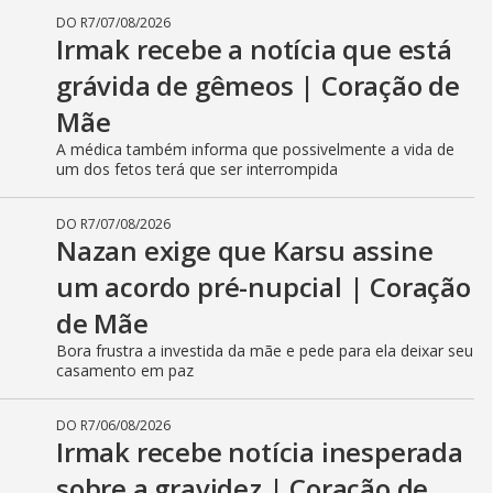
DO R7
/
07/08/2026
Irmak recebe a notícia que está
grávida de gêmeos | Coração de
Mãe
A médica também informa que possivelmente a vida de
um dos fetos terá que ser interrompida
DO R7
/
07/08/2026
Nazan exige que Karsu assine
um acordo pré-nupcial | Coração
de Mãe
Bora frustra a investida da mãe e pede para ela deixar seu
casamento em paz
DO R7
/
06/08/2026
Irmak recebe notícia inesperada
sobre a gravidez | Coração de