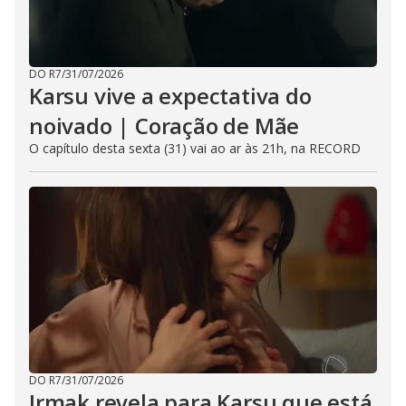
DO R7
/
31/07/2026
Karsu vive a expectativa do
noivado | Coração de Mãe
O capítulo desta sexta (31) vai ao ar às 21h, na RECORD
DO R7
/
31/07/2026
Irmak revela para Karsu que está