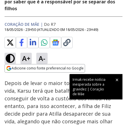
por saber que é a responsável por se separar dos
filhos
CORAÇÃO DE MÃE
|
Do R7
18/05/2026 - 23H50
(ATUALIZADO EM
18/05/2026 - 23H49
)
A+
A-
Loaded
:
85.84%
Adicione como fonte preferencial no Google
Ativar
Som
Opens in new window
Irmak recebe notícia
Depois de levar o maior tombo de toda a sua
inesperada sobre a
gravidez | Coração
vida, Karsu terá que batalhar na Justiça para
de Mãe
conseguir de volta a custódia dos filhos. No
entanto, para isso acontecer, a filha de Filiz
decide pedir para Atilla desaparecer de sua
vida, alegando que não consegue mais olhar