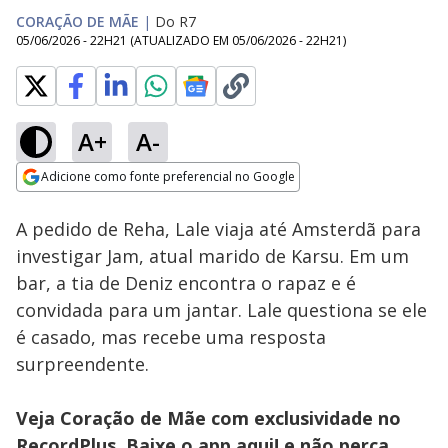
CORAÇÃO DE MÃE
|
Do R7
05/06/2026 - 22H21
(ATUALIZADO EM
05/06/2026 - 22H21
)
A+
A-
Loaded
:
81.34%
Adicione como fonte preferencial no Google
Ativar
Som
Opens in new window
A pedido de Reha, Lale viaja até Amsterdã para
investigar Jam, atual marido de Karsu. Em um
bar, a tia de Deniz encontra o rapaz e é
convidada para um jantar. Lale questiona se ele
é casado, mas recebe uma resposta
surpreendente.
Veja Coração de Mãe com exclusividade no
RecordPlus. Baixe o app
aqui! e não perca