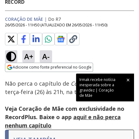
RECORD
CORAÇÃO DE MÃE
|
Do R7
26/05/2026 - 11H50
(ATUALIZADO EM
26/05/2026 - 11H50
)
A+
A-
Loaded
:
100.00%
Adicione como fonte preferencial no Google
Subtitles
Ativar
Som
Opens in new window
Irmak recebe notícia
Não perca o capítulo de
Coração de Mãe
desta
inesperada sobre a
gravidez | Coração
terça-feira (26) às 21h, na tela da
RECORD
.
de Mãe
Veja Coração de Mãe com exclusividade no
RecordPlus. Baixe o app
aqui! e não perca
nenhum capítulo