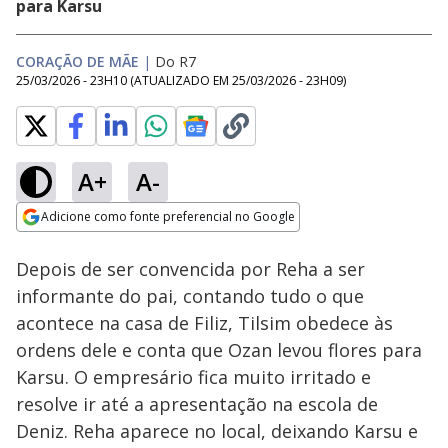
para Karsu
CORAÇÃO DE MÃE
|
Do R7
25/03/2026 - 23H10
(ATUALIZADO EM
25/03/2026 - 23H09
)
A+
A-
Loaded
:
61.14%
Adicione como fonte preferencial no Google
Subtitles
Ativar
Som
Opens in new window
Depois de ser convencida por Reha a ser
informante do pai, contando tudo o que
acontece na casa de Filiz, Tilsim obedece às
ordens dele e conta que Ozan levou flores para
Karsu. O empresário fica muito irritado e
resolve ir até a apresentação na escola de
Deniz. Reha aparece no local, deixando Karsu e