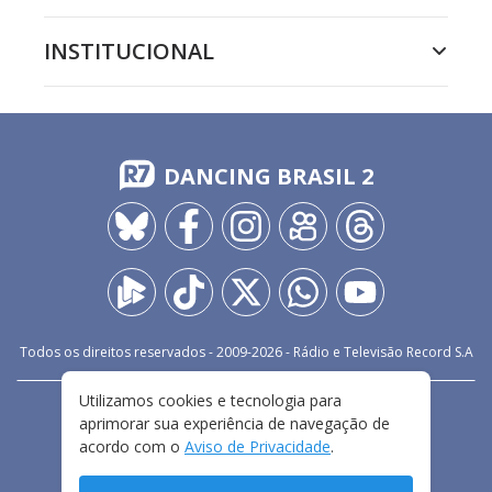
INSTITUCIONAL
DANCING BRASIL 2
Todos os direitos reservados - 2009-
2026
- Rádio e Televisão Record S.A
Utilizamos cookies e tecnologia para
CARREIRA
FALE CONOSCO
PRIVACIDADE
aprimorar sua experiência de navegação de
TERMOS E CONDIÇÕES DE USO
acordo com o
Aviso de Privacidade
.