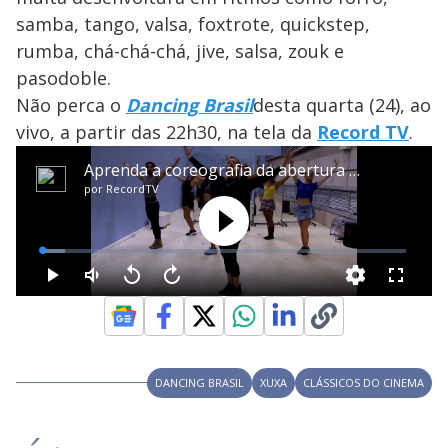
samba, tango, valsa, foxtrote, quickstep,
rumba, chá-chá-chá, jive, salsa, zouk e
pasodoble.
Não perca o
Dancing Brasil
desta quarta (24), ao
vivo, a partir das 22h30, na tela da
Record TV
.
DANCING BRASIL
XUXA
CLÁSSICOS DO CINEMA