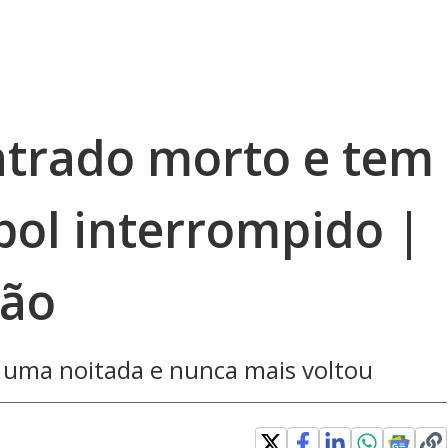
ntrado morto e tem
bol interrompido |
ção
a uma noitada e nunca mais voltou