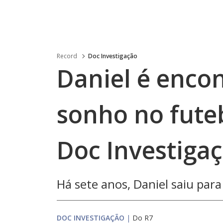
Record
Doc Investigação
Daniel é enco
sonho no fute
Doc Investiga
Há sete anos, Daniel saiu par
DOC INVESTIGAÇÃO
|
Do R7