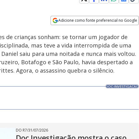
Adicione como fonte preferencial no Google
Velocidade
Opens in new window
es de crianças sonham: se tornar um jogador de
disciplinada, mas teve a vida interrompida de uma
, Daniel saiu para uma noitada e nunca mais voltou.
uzeiro, Botafogo e São Paulo, havia despertado a
ttes. Agora, o assassino quebra o silêncio.
DOC-INVESTIGACAO
DO R7
/
31/07/2026
Doc Investigação mostra o caso