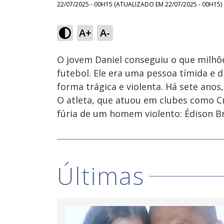
22/07/2025 - 00H15
(ATUALIZADO EM
22/07/2025 - 00H15
)
Loaded
:
9.45%
A+
A-
Ativar
Som
O jovem Daniel conseguiu o que milhõ
futebol. Ele era uma pessoa tímida e 
forma trágica e violenta. Há sete anos
O atleta, que atuou em clubes como Cr
fúria de um homem violento: Édison Bri
Últimas