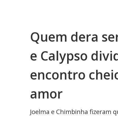
Quem dera ser
e Calypso div
encontro chei
amor
Joelma e Chimbinha fizeram q