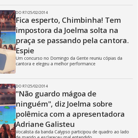
DO R7
/
25/02/2014
Fica esperto, Chimbinha! Tem
impostora da Joelma solta na
praça se passando pela cantora.
Espie
Um concurso no Domingo da Gente reuniu cópias da
cantora e elegeu a melhor performance
DO R7
/
25/02/2014
"Não guardo mágoa de
ninguém", diz Joelma sobre
polêmica com a apresentadora
Adriane Galisteu
Vocalista da banda Calypso participou de quadro ao lado
de marido e esclareceu mal entendido