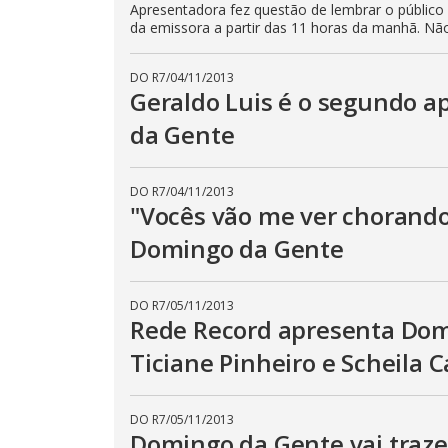
Apresentadora fez questão de lembrar o público
da emissora a partir das 11 horas da manhã. N
DO R7
/
04/11/2013
Geraldo Luis é o segundo 
da Gente
DO R7
/
04/11/2013
"Vocês vão me ver chorando
Domingo da Gente
DO R7
/
05/11/2013
Rede Record apresenta Dom
Ticiane Pinheiro e Scheila 
DO R7
/
05/11/2013
Domingo da Gente vai traze