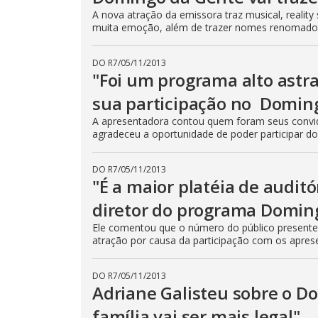
A nova atração da emissora traz musical, reality s
muita emoção, além de trazer nomes renomado
DO R7
/
05/11/2013
"Foi um programa alto astra
sua participação no Domin
A apresentadora contou quem foram seus convid
agradeceu a oportunidade de poder participar do
DO R7
/
05/11/2013
"É a maior platéia de auditó
diretor do programa Domin
Ele comentou que o número do público presente no
atração por causa da participação com os apres
DO R7
/
05/11/2013
Adriane Galisteu sobre o D
família vai ser mais legal"