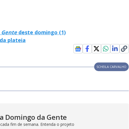
V
i
 Gente
deste domingo (1)
d
da plateia
e
SCHEILA CARVALHO
o
ma Domingo da Gente
 cada fim de semana. Entenda o projeto