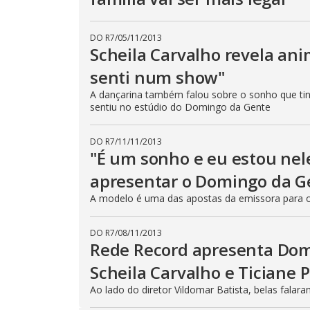
DO R7
/
05/11/2013
Scheila Carvalho revela an
senti num show"
A dançarina também falou sobre o sonho que t
sentiu no estúdio do Domingo da Gente
DO R7
/
11/11/2013
"É um sonho e eu estou nele
apresentar o Domingo da G
A modelo é uma das apostas da emissora para o
DO R7
/
08/11/2013
Rede Record apresenta Dom
Scheila Carvalho e Ticiane 
Ao lado do diretor Vildomar Batista, belas fala