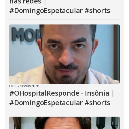
nas redes |
#DomingoEspetacular #shorts
DO R7
/
08/08/2026
#OHospitalResponde - Insônia |
#DomingoEspetacular #shorts