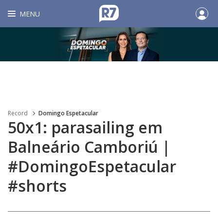
MENU
Record
Domingo Espetacular
50x1: parasailing em
Balneário Camboriú |
#DomingoEspetacular
#shorts