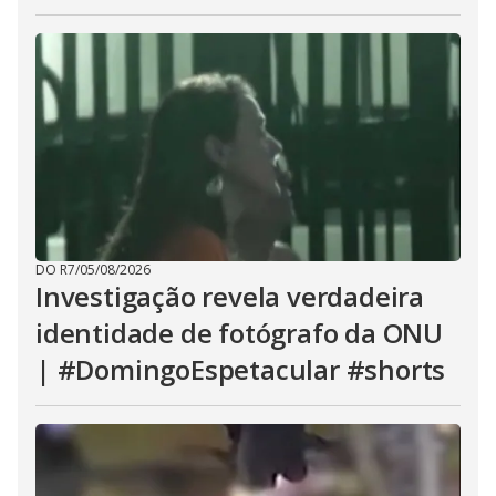
DO R7
/
05/08/2026
Investigação revela verdadeira
identidade de fotógrafo da ONU
| #DomingoEspetacular #shorts