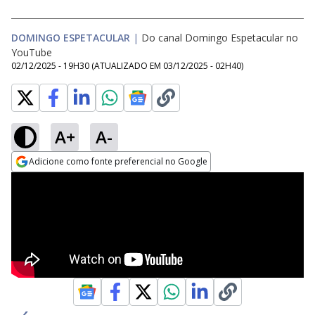
DOMINGO ESPETACULAR
|
Do canal Domingo Espetacular no
YouTube
02/12/2025 - 19H30
(ATUALIZADO EM
03/12/2025 - 02H40
)
A+
A-
Adicione como fonte preferencial no Google
Opens in new window