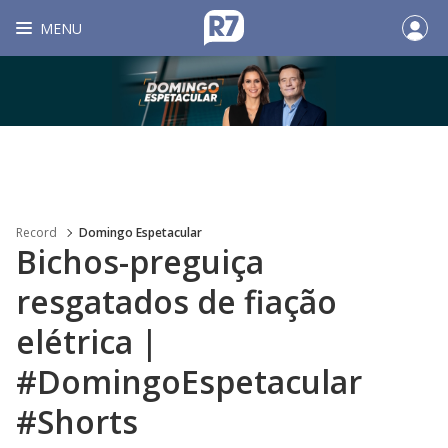
MENU
Record
Domingo Espetacular
Bichos-preguiça
resgatados de fiação
elétrica |
#DomingoEspetacular
#Shorts