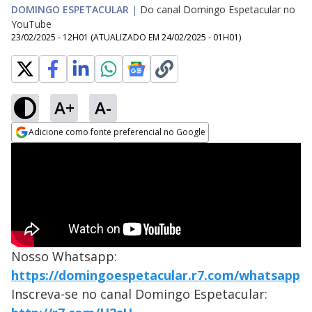
DOMINGO ESPETACULAR
|
Do canal Domingo Espetacular no
YouTube
23/02/2025 - 12H01
(ATUALIZADO EM
24/02/2025 - 01H01
)
A+
A-
Adicione como fonte preferencial no Google
Opens in new window
Nosso Whatsapp:
https://domingoespetacular.r7.com/whatsapp
Inscreva-se no canal Domingo Espetacular: