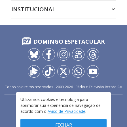
INSTITUCIONAL
DOMINGO ESPETACULAR
Todos os direitos reservados - 2009-
2026
- Rádio e Televisão Record S.A
Utilizamos cookies e tecnologia para
CARREIRA
FALE CONOSCO
PRIVACIDADE
aprimorar sua experiência de navegação de
TERMOS E CONDIÇÕES DE USO
acordo com o
Aviso de Privacidade
.
FECHAR