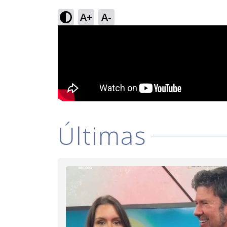
A+
A-
Últimas