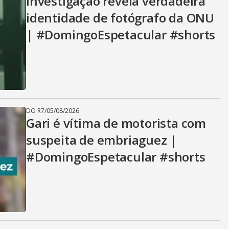
Investigação revela verdadeira
identidade de fotógrafo da ONU
| #DomingoEspetacular #shorts
DO R7
/
05/08/2026
Gari é vítima de motorista com
suspeita de embriaguez |
#DomingoEspetacular #shorts