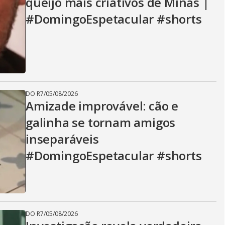
queijo mais criativos de Minas |
#DomingoEspetacular #shorts
DO R7
/
05/08/2026
Amizade improvável: cão e
galinha se tornam amigos
inseparáveis
#DomingoEspetacular #shorts
DO R7
/
05/08/2026