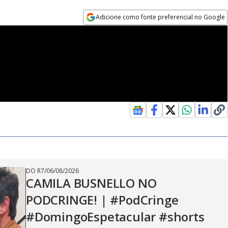
Adicione como fonte preferencial no Google
Opens in new window
DO R7
/
06/08/2026
CAMILA BUSNELLO NO
PODCRINGE! | #PodCringe
#DomingoEspetacular #shorts