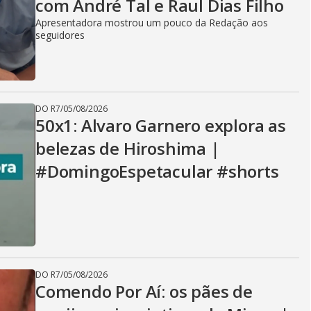
com André Tal e Raul Dias Filho
Apresentadora mostrou um pouco da Redação aos
seguidores
DO R7
/
05/08/2026
50x1: Alvaro Garnero explora as
belezas de Hiroshima |
#DomingoEspetacular #shorts
DO R7
/
05/08/2026
Comendo Por Aí: os pães de