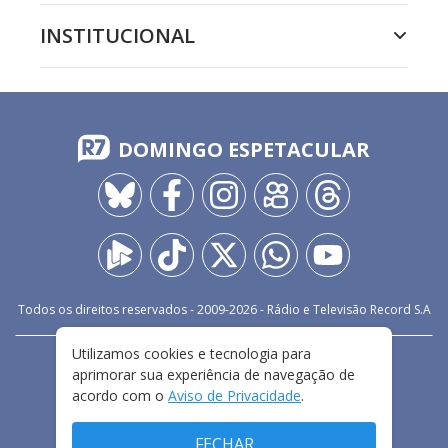
INSTITUCIONAL
DOMINGO ESPETACULAR
Todos os direitos reservados - 2009-
2026
- Rádio e Televisão Record S.A
Utilizamos cookies e tecnologia para
CARREIRA
FALE CONOSCO
PRIVACIDADE
aprimorar sua experiência de navegação de
TERMOS E CONDIÇÕES DE USO
acordo com o
Aviso de Privacidade
.
FECHAR