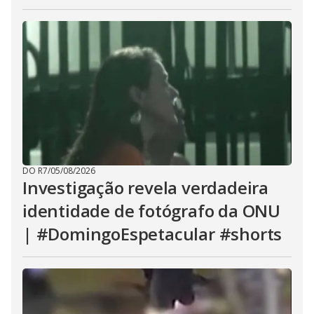
DO R7
/
05/08/2026
Investigação revela verdadeira
identidade de fotógrafo da ONU
| #DomingoEspetacular #shorts