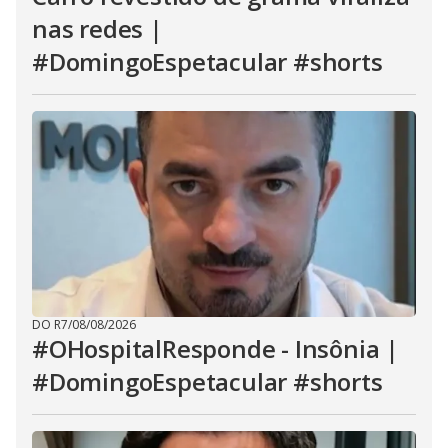
nas redes |
#DomingoEspetacular #shorts
DO R7
/
08/08/2026
#OHospitalResponde - Insônia |
#DomingoEspetacular #shorts