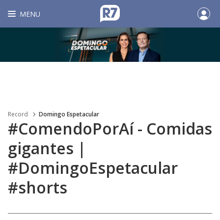
MENU
Record
Domingo Espetacular
#ComendoPorAí - Comidas
gigantes |
#DomingoEspetacular
#shorts