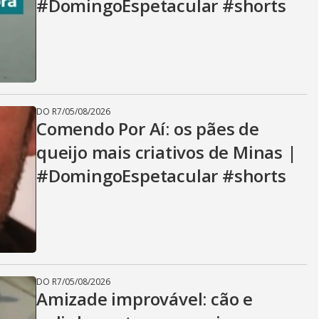
#DomingoEspetacular #shorts
DO R7
/
05/08/2026
Comendo Por Aí: os pães de
queijo mais criativos de Minas |
#DomingoEspetacular #shorts
DO R7
/
05/08/2026
Amizade improvável: cão e