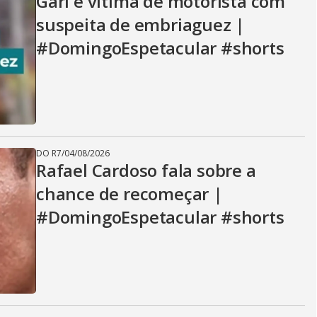
Gari é vítima de motorista com
suspeita de embriaguez |
#DomingoEspetacular #shorts
DO R7
/
04/08/2026
Rafael Cardoso fala sobre a
chance de recomeçar |
#DomingoEspetacular #shorts