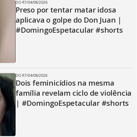
DO R7
/
04/08/2026
Preso por tentar matar idosa
aplicava o golpe do Don Juan |
#DomingoEspetacular #shorts
DO R7
/
04/08/2026
Dois feminicídios na mesma
família revelam ciclo de violência
| #DomingoEspetacular #shorts