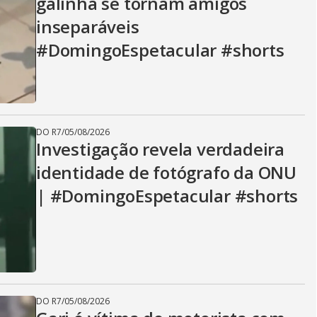
galinha se tornam amigos
inseparáveis
#DomingoEspetacular #shorts
DO R7
/
05/08/2026
Investigação revela verdadeira
identidade de fotógrafo da ONU
| #DomingoEspetacular #shorts
DO R7
/
05/08/2026