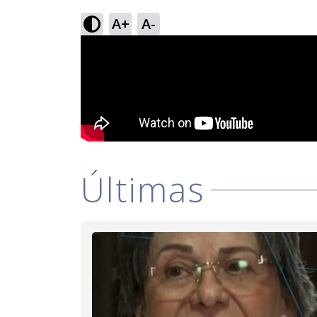
A+
A-
Últimas